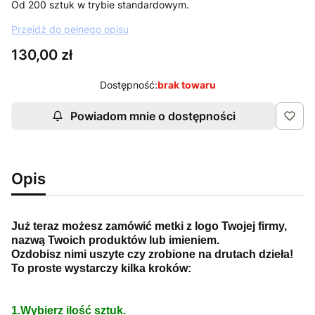
Od 200 sztuk w trybie standardowym.
Przejdź do pełnego opisu
Cena
130,00 zł
Dostępność:
brak towaru
Powiadom mnie o dostępności
Opis
Już teraz możesz zamówić metki z logo Twojej firmy,
nazwą Twoich produktów lub imieniem.
Ozdobisz nimi uszyte czy zrobione na drutach dzieła!
To proste wystarczy kilka kroków:
1.Wybierz ilość sztuk.