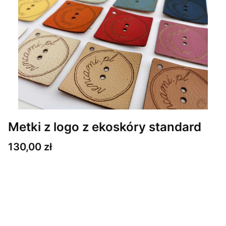
Metki z logo z ekoskóry standard
Cena
130,00 zł
Wybierz wariant produktu:
Poszczególne warianty mogą różnić się ceną
*
Ilość metek