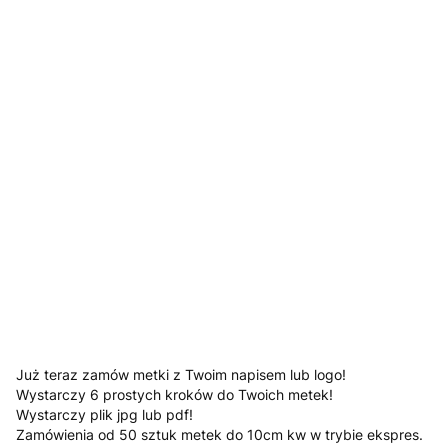
Jeśli posiadasz załącz swoje logo
Opcjonalne
Tekst który ma znaleźć się na metce (napisz numer wybranej
czcionki)
Opcjonalne
*
kolory
Pokaż wszystkie kolory
Uwagi
Opcjonalne
Już teraz zamów metki z Twoim napisem lub logo!
Wystarczy 6 prostych kroków do Twoich metek!
Wystarczy plik jpg lub pdf!
Zamówienia od 50 sztuk metek do 10cm kw w trybie ekspres.