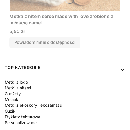
Metka z nitem serce made with love zrobione z
miłością camel
Cena
5,50 zł
Powiadom mnie o dostępności
Linki w stopce
TOP KATEGORIE
Metki z logo
Metki z nitami
Gadżety
Meciaki
Metki z ekoskóry i ekozamszu
Guziki
Etykiety tekturowe
Personalizowane