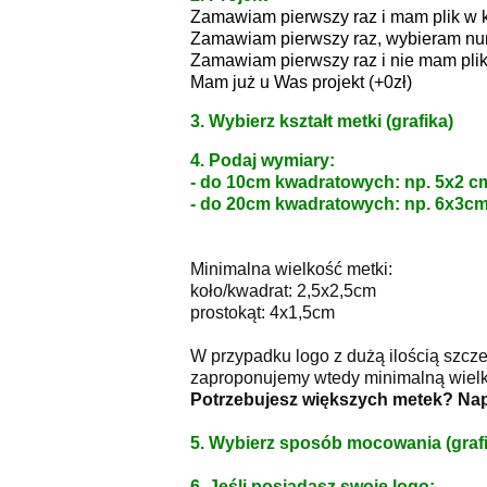
Zamawiam pierwszy raz i mam plik w
Zamawiam pierwszy raz, wybieram num
Zamawiam pierwszy raz i nie mam plik
Mam już u Was projekt (+0zł)
3. Wybierz kształt metki (grafika)
4. Podaj wymiary:
- do 10cm kwadratowych: np. 5x2 c
- do 20cm kwadratowych: np. 6x3cm
Minimalna wielkość metki:
koło/kwadrat: 2,5x2,5cm
prostokąt: 4x1,5cm
W przypadku logo z dużą ilością szcz
zaproponujemy wtedy minimalną wielk
Potrzebujesz większych metek? Na
5. Wybierz sposób mocowania (grafi
6. Jeśli posiadasz swoje logo: