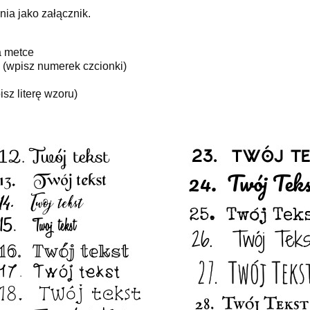
nia jako załącznik.
a metce
h (wpisz numerek czcionki)
sz literę wzoru)