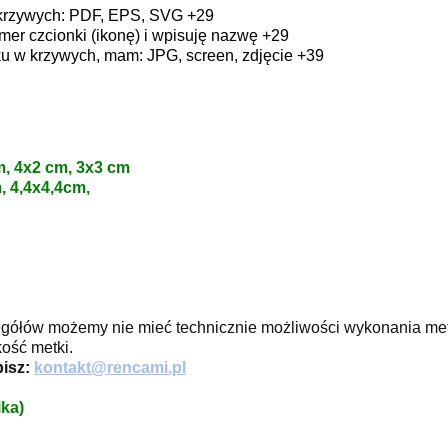
 krzywych: PDF, EPS, SVG +29
er czcionki (ikonę) i wpisuję nazwę +29
u w krzywych, mam: JPG, screen, zdjęcie +39
m, 4x2 cm, 3x3 cm
, 4,4x4,4cm,
egółów możemy nie mieć technicznie możliwości wykonania met
ość metki.
pisz:
kontakt@rencami.pl
ka)