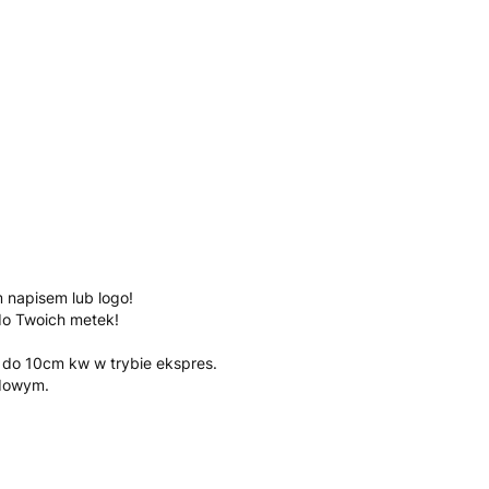
metce (napisz numer wybranej czcionki)
Opcjonalne
 napisem lub logo!
do Twoich metek!
do 10cm kw w trybie ekspres.
rdowym.