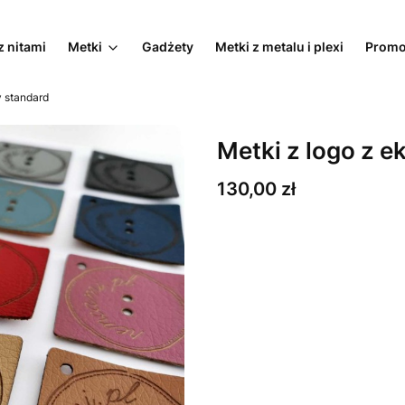
z nitami
Metki
Gadżety
Metki z metalu i plexi
Promo
y standard
Metki z logo z e
Cena
130,00 zł
Wybierz wariant produktu:
Poszczególne warianty mogą ró
*
Ilość metek
Wybierz
*
Projekt