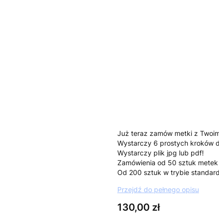
Tekst który ma znaleźć się na 
*
kolory
Pokaż wszystkie kolory
Uwagi
Opcjonalne
Już teraz zamów metki z Twoim
Wystarczy 6 prostych kroków 
Wystarczy plik jpg lub pdf!
Zamówienia od 50 sztuk metek 
Od 200 sztuk w trybie standa
Przejdź do pełnego opisu
Cena
130,00 zł