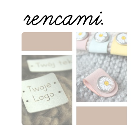
Naciśnij Enter lub spację, aby otworzyć stronę.