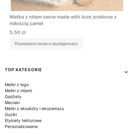
Metka z nitem serce made with love zrobione z
miłością camel
Cena
5,50 zł
Powiadom mnie o dostępności
Linki w stopce
TOP KATEGORIE
Metki z logo
Metki z nitami
Gadżety
Meciaki
Metki z ekoskóry i ekozamszu
Guziki
Etykiety tekturowe
Personalizowane