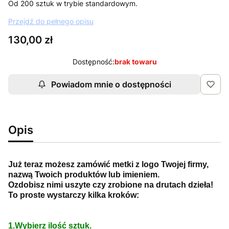
Od 200 sztuk w trybie standardowym.
Przejdź do pełnego opisu
Cena
130,00 zł
Dostępność:
brak towaru
Powiadom mnie o dostępności
Opis
Już teraz możesz zamówić metki z logo Twojej firmy,
nazwą Twoich produktów lub imieniem.
Ozdobisz nimi uszyte czy zrobione na drutach dzieła!
To proste wystarczy kilka kroków:
1.Wybierz ilość sztuk.