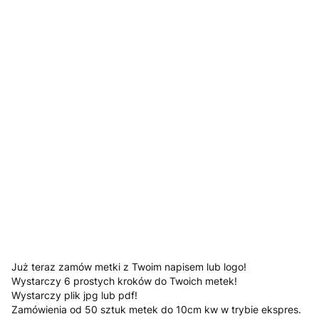
Jeśli posiadasz załącz swoje logo
Opcjonalne
Tekst który ma znaleźć się na metce (napisz numer wybranej
czcionki)
Opcjonalne
*
kolory
Pokaż wszystkie kolory
Uwagi
Opcjonalne
Już teraz zamów metki z Twoim napisem lub logo!
Wystarczy 6 prostych kroków do Twoich metek!
Wystarczy plik jpg lub pdf!
Zamówienia od 50 sztuk metek do 10cm kw w trybie ekspres.