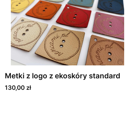
Metki z logo z ekoskóry standard
Cena
130,00 zł
Wybierz wariant produktu:
Poszczególne warianty mogą różnić się ceną
*
Ilość metek