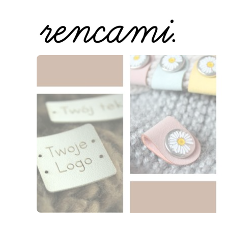
Naciśnij Enter lub spację, aby otworzyć stronę.