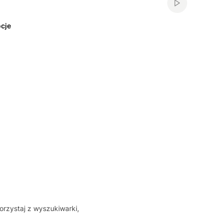
Włącz automa
cje
orzystaj z wyszukiwarki,