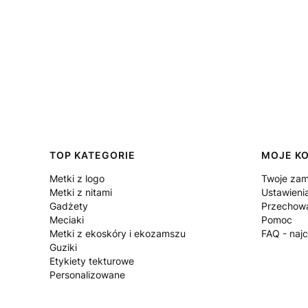
Linki w stopce
TOP KATEGORIE
MOJE K
Metki z logo
Twoje zam
Metki z nitami
Ustawieni
Gadżety
Przechowa
Meciaki
Pomoc
Metki z ekoskóry i ekozamszu
FAQ - naj
Guziki
Etykiety tekturowe
Personalizowane