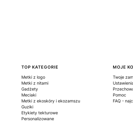
Linki w stopce
TOP KATEGORIE
MOJE K
Metki z logo
Twoje zam
Metki z nitami
Ustawieni
Gadżety
Przechowa
Meciaki
Pomoc
Metki z ekoskóry i ekozamszu
FAQ - naj
Guziki
Etykiety tekturowe
Personalizowane