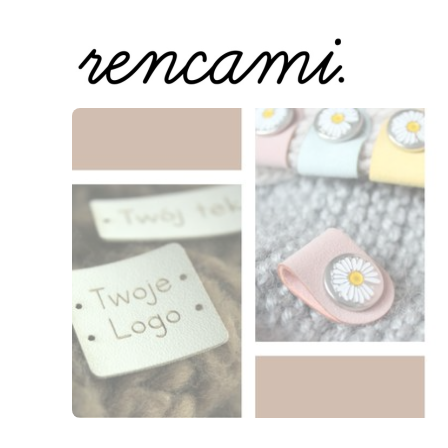
Naciśnij Enter lub spację, aby otworzyć stronę.