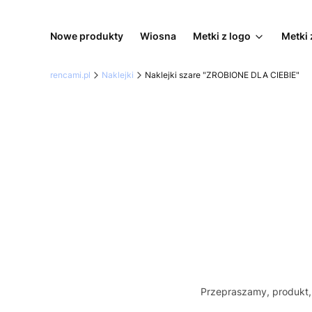
Nowe produkty
Wiosna
Metki z logo
Metki 
rencami.pl
Naklejki
Naklejki szare "ZROBIONE DLA CIEBIE"
Przepraszamy, produkt, 