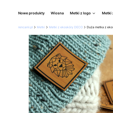
Nowe produkty
Wiosna
Metki z logo
Metki 
rencami.pl
Metki
Metki z ekoskóry DECO
Duża metka z eko