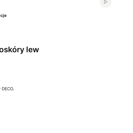
Włącz automa
cje
oskóry lew
y DECO.