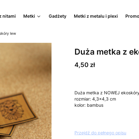
z nitami
Metki
Gadżety
Metki z metalu i plexi
Promo
skóry lew
Duża metka z ek
Cena
4,50 zł
Duża metka z NOWEJ ekoskór
rozmiar: 4,3x4,3 cm
kolor: bambus
Przejdź do pełnego opisu