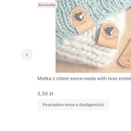
Bestseller
Metka z nitem serce made with love zrobi
Cena
5,50 zł
Powiadom mnie o dostępności