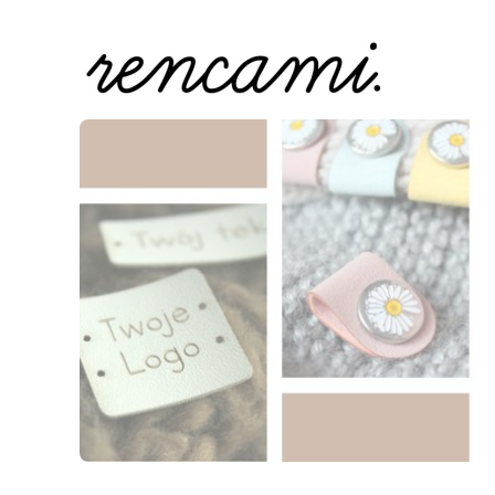
Naciśnij Enter lub spację, aby otworzyć stronę.