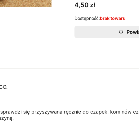
Cena
4,50 zł
Dostępność:
brak towaru
Powi
CO.
prawdzi się przyszywana ręcznie do czapek, kominów czy
szyną.