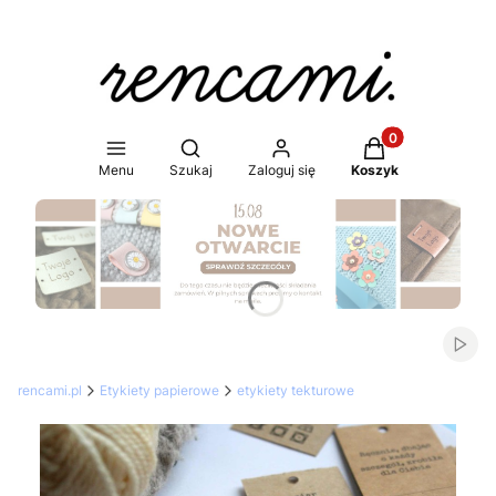
Produkty w koszy
Otwórz wyszukiwarkę
Menu
Szukaj
Zaloguj się
Koszyk
Naciśnij Enter lub spację, aby otworzyć stronę.
Włąc
rencami.pl
Etykiety papierowe
etykiety tekturowe