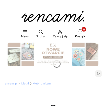
Produkty w koszy
Otwórz wyszukiwarkę
Menu
Szukaj
Zaloguj się
Koszyk
Naciśnij Enter lub spację, aby otworzyć stronę.
Włąc
rencami.pl
Metki
Metki z nitami