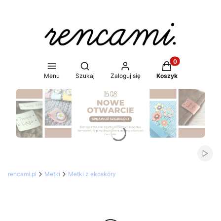
Produkty w koszy
Otwórz wyszukiwarkę
Menu
Szukaj
Zaloguj się
Koszyk
Naciśnij Enter lub spację, aby otworzyć stronę.
Włąc
rencami.pl
Metki
Metki z ekoskóry