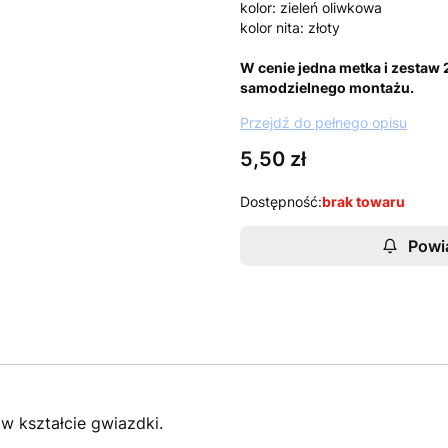
kolor: zieleń oliwkowa
kolor nita: złoty
W cenie jedna metka i zestaw
samodzielnego montażu.
Przejdź do pełnego opisu
Cena
5,50 zł
Dostępność:
brak towaru
Powi
w kształcie gwiazdki.