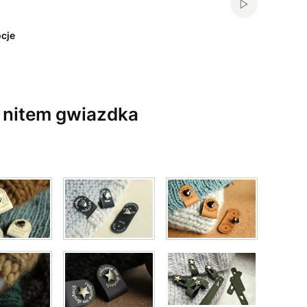
Włącz automa
cje
 nitem gwiazdka