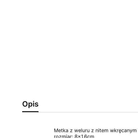
Opis
Metka z weluru z nitem wkręcanym 
rozmiar: 8x1,6cm