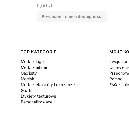
Cena
5,50 zł
Powiadom mnie o dostępności
Linki w stopce
TOP KATEGORIE
MOJE K
Metki z logo
Twoje zam
Metki z nitami
Ustawieni
Gadżety
Przechowa
Meciaki
Pomoc
Metki z ekoskóry i ekozamszu
FAQ - naj
Guziki
Etykiety tekturowe
Personalizowane