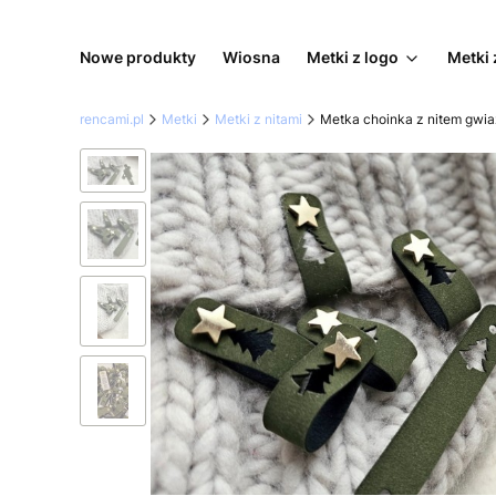
Nowe produkty
Wiosna
Metki z logo
Metki 
rencami.pl
Metki
Metki z nitami
Metka choinka z nitem gwi