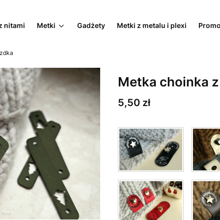
z nitami
Metki
Gadżety
Metki z metalu i plexi
Promo
azdka
Metka choinka z
Cena
5,50 zł