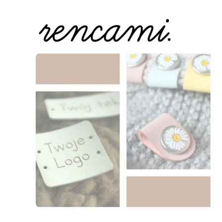
Naciśnij Enter lub spację, aby otworzyć stronę.