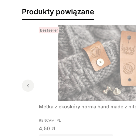
Produkty powiązane
Bestseller
Metka z ekoskóry norma hand made z ni
PRODUCENT
RENCAMI.PL
Cena
4,50 zł