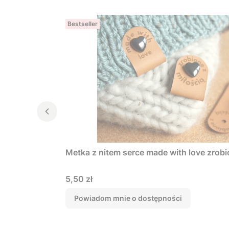
Bestseller
Metka z nitem serce made with love zrobi
Cena
5,50 zł
Powiadom mnie o dostępności