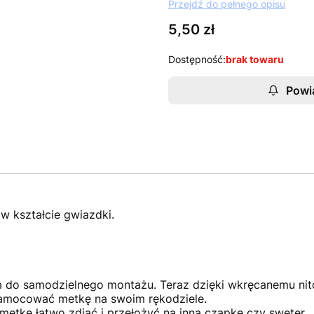
Przejdź do pełnego opisu
Cena
5,50 zł
Dostępność:
brak towaru
Powi
w kształcie gwiazdki.
do samodzielnego montażu. Teraz dzięki wkręcanemu nit
zamocować metkę na swoim rękodziele.
metkę łatwo zdjąć i przełożyć na inną czapkę czy sweter.