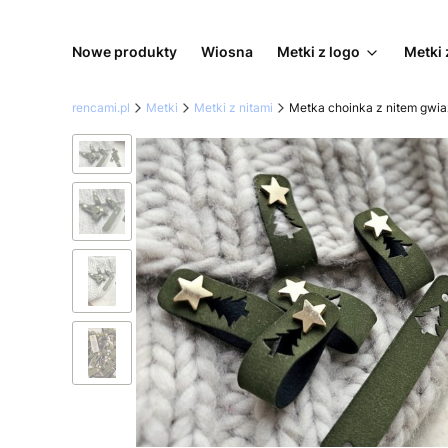
Nowe produkty
Wiosna
Metki z logo
Metki 
rencami.pl
Metki
Metki z nitami
Metka choinka z nitem gwi