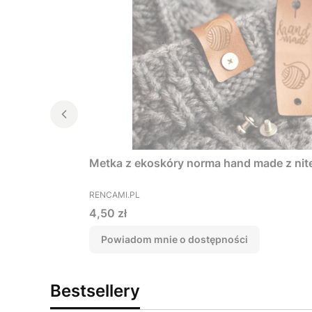
Metka z ekoskóry norma hand made z ni
PRODUCENT
RENCAMI.PL
Cena
4,50 zł
Powiadom mnie o dostępności
Bestsellery