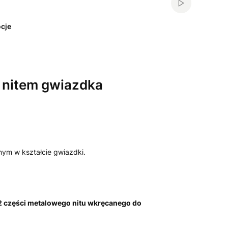
Włącz automa
cje
 nitem gwiazdka
nym w kształcie gwiazdki.
 2 części metalowego nitu wkręcanego do