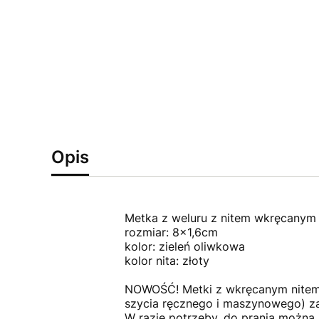
Opis
Metka z weluru z nitem wkręcanym 
rozmiar: 8x1,6cm
kolor: zieleń oliwkowa
kolor nita: złoty
NOWOŚĆ! Metki z wkręcanym nitem 
szycia ręcznego i maszynowego) 
W razie potrzeby, do prania można 