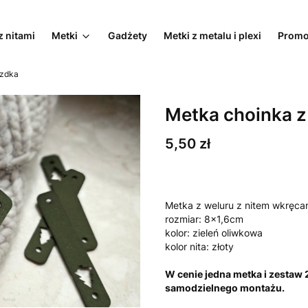
z nitami
Metki
Gadżety
Metki z metalu i plexi
Promo
azdka
Metka choinka z
Cena
5,50 zł
Metka z weluru z nitem wkręca
rozmiar: 8x1,6cm
kolor: zieleń oliwkowa
kolor nita: złoty
W cenie jedna metka i zestaw
samodzielnego montażu.