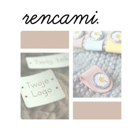
Naciśnij Enter lub spację, aby otworzyć stronę.