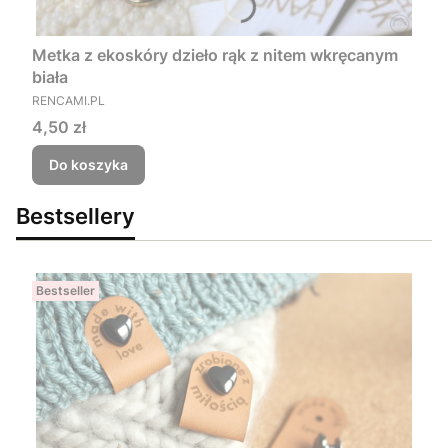
Metka z ekoskóry dzieło rąk z nitem wkręcanym
biała
PRODUCENT
RENCAMI.PL
Cena
4,50 zł
Do koszyka
Bestsellery
Bestseller