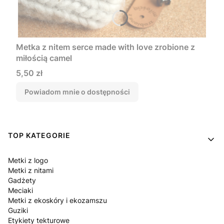
Metka z nitem serce made with love zrobione z
miłością camel
Cena
5,50 zł
Powiadom mnie o dostępności
Linki w stopce
TOP KATEGORIE
Metki z logo
Metki z nitami
Gadżety
Meciaki
Metki z ekoskóry i ekozamszu
Guziki
Etykiety tekturowe