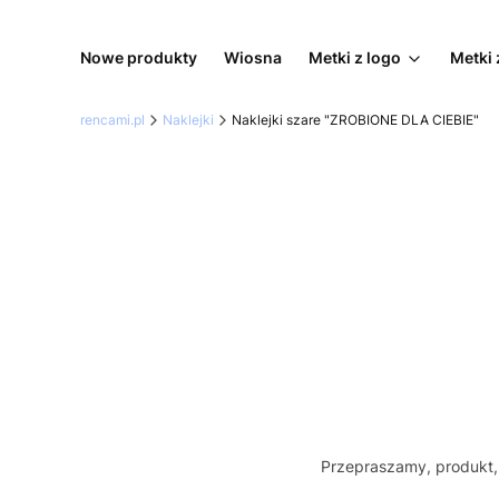
Nowe produkty
Wiosna
Metki z logo
Metki 
rencami.pl
Naklejki
Naklejki szare "ZROBIONE DLA CIEBIE"
Przepraszamy, produkt, 