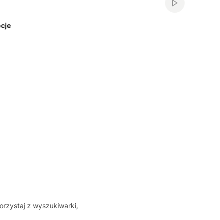
Włącz automa
cje
orzystaj z wyszukiwarki,