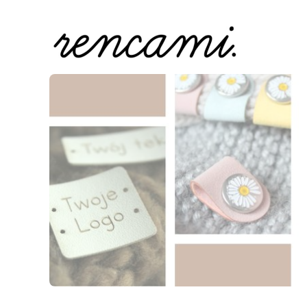
Naciśnij Enter lub spację, aby otworzyć stronę.