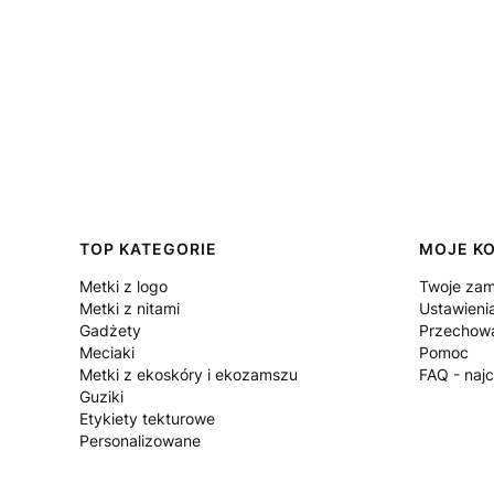
Linki w stopce
TOP KATEGORIE
MOJE K
Metki z logo
Twoje zam
Metki z nitami
Ustawieni
Gadżety
Przechowa
Meciaki
Pomoc
Metki z ekoskóry i ekozamszu
FAQ - naj
Guziki
Etykiety tekturowe
Personalizowane