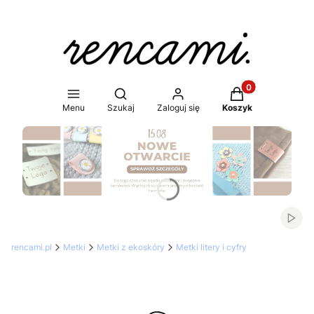
Produkty w koszy
Otwórz wyszukiwarkę
Menu
Szukaj
Zaloguj się
Koszyk
Naciśnij Enter lub spację, aby otworzyć stronę.
Włąc
rencami.pl
Metki
Metki z ekoskóry
Metki litery i cyfry