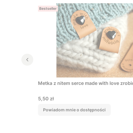
Bestseller
Metka z nitem serce made with love zrobi
Cena
5,50 zł
Powiadom mnie o dostępności