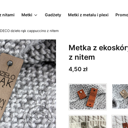
z nitami
Metki
Gadżety
Metki z metalu i plexi
Promo
DECO dzieło rąk cappuccino z nitem
Metka z ekoskór
z nitem
Cena
4,50 zł