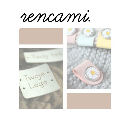
Naciśnij Enter lub spację, aby otworzyć stronę.