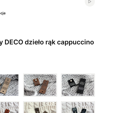
Włącz automa
cje
y DECO dzieło rąk cappuccino