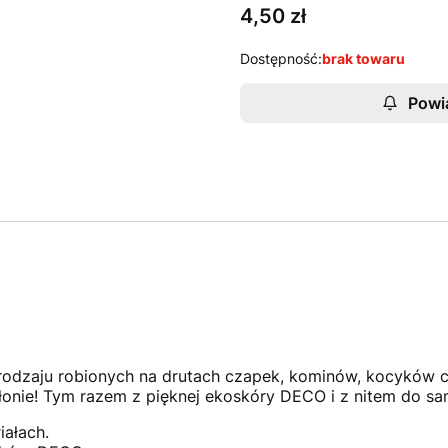
Cena
4,50 zł
Dostępność:
brak towaru
Powi
 rodzaju robionych na drutach czapek, kominów, kocyków c
onie! Tym razem z pięknej ekoskóry DECO i z nitem do s
iałach.