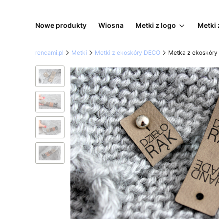
Nowe produkty
Wiosna
Metki z logo
Metki 
rencami.pl
Metki
Metki z ekoskóry DECO
Metka z ekoskóry 