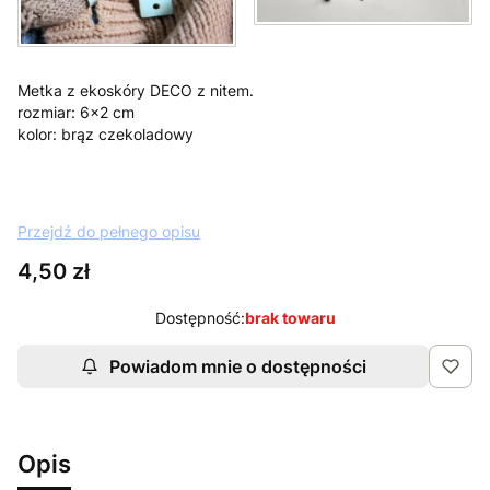
Metka z ekoskóry DECO z nitem.
rozmiar: 6x2 cm
kolor: brąz czekoladowy
Przejdź do pełnego opisu
Cena
4,50 zł
Dostępność:
brak towaru
Powiadom mnie o dostępności
Opis