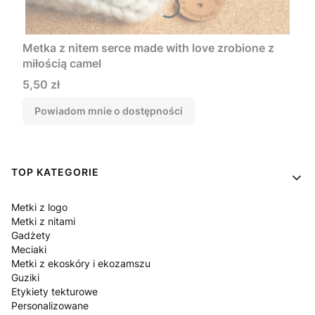
Metka z nitem serce made with love zrobione z
miłością camel
Cena
5,50 zł
Powiadom mnie o dostępności
Linki w stopce
TOP KATEGORIE
Metki z logo
Metki z nitami
Gadżety
Meciaki
Metki z ekoskóry i ekozamszu
Guziki
Etykiety tekturowe
Personalizowane