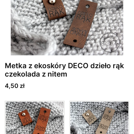
Metka z ekoskóry DECO dzieło rąk
czekolada z nitem
Cena
4,50 zł