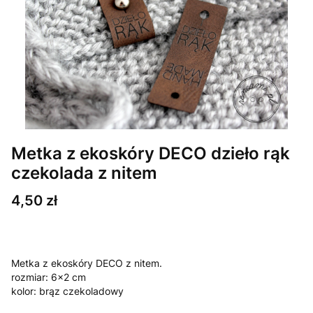
Metka z ekoskóry DECO dzieło rąk
czekolada z nitem
Cena
4,50 zł
Metka z ekoskóry DECO z nitem.
rozmiar: 6x2 cm
kolor: brąz czekoladowy