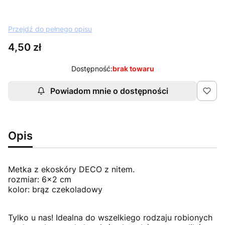
Przejdź do pełnego opisu
Cena
4,50 zł
Dostępność:
brak towaru
Powiadom mnie o dostępności
Opis
Metka z ekoskóry DECO z nitem.
rozmiar: 6x2 cm
kolor: brąz czekoladowy
Tylko u nas! Idealna do wszelkiego rodzaju robionych