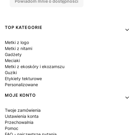
Powiadom mnie o dostępności
Linki w stopce
TOP KATEGORIE
Metki z logo
Metki z nitami
Gadżety
Meciaki
Metki z ekoskóry i ekozamszu
Guziki
Etykiety tekturowe
Personalizowane
MOJE KONTO
Twoje zamówienia
Ustawienia konta
Przechowalnia
Pomoc
FAQ - najczęstsze pytania