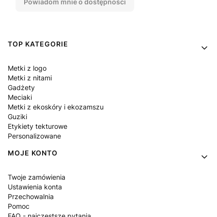
Powiadom mnie o dostępności
Linki w stopce
TOP KATEGORIE
Metki z logo
Metki z nitami
Gadżety
Meciaki
Metki z ekoskóry i ekozamszu
Guziki
Etykiety tekturowe
Personalizowane
MOJE KONTO
Twoje zamówienia
Ustawienia konta
Przechowalnia
Pomoc
FAQ - najczęstsze pytania