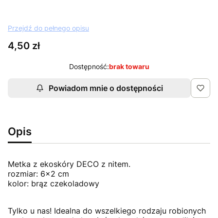
Przejdź do pełnego opisu
Cena
4,50 zł
Dostępność:
brak towaru
Powiadom mnie o dostępności
Opis
Metka z ekoskóry DECO z nitem.
rozmiar: 6x2 cm
kolor: brąz czekoladowy
Tylko u nas! Idealna do wszelkiego rodzaju robionych