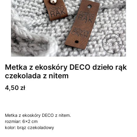
Metka z ekoskóry DECO dzieło rąk
czekolada z nitem
Cena
4,50 zł
Metka z ekoskóry DECO z nitem.
rozmiar: 6x2 cm
kolor: brąz czekoladowy