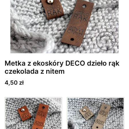
Metka z ekoskóry DECO dzieło rąk
czekolada z nitem
Cena
4,50 zł