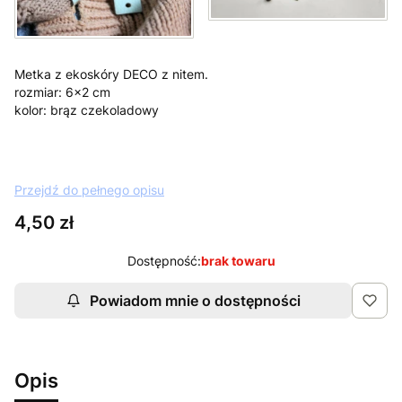
Metka z ekoskóry DECO z nitem.
rozmiar: 6x2 cm
kolor: brąz czekoladowy
Przejdź do pełnego opisu
Cena
4,50 zł
Dostępność:
brak towaru
Powiadom mnie o dostępności
Opis