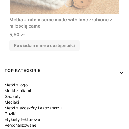
Metka z nitem serce made with love zrobione z
miłością camel
Cena
5,50 zł
Powiadom mnie o dostępności
Linki w stopce
TOP KATEGORIE
Metki z logo
Metki z nitami
Gadżety
Meciaki
Metki z ekoskóry i ekozamszu
Guziki
Etykiety tekturowe
Personalizowane