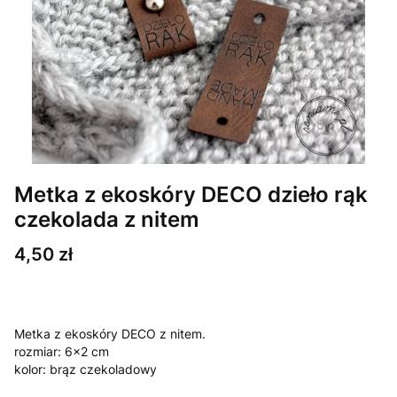
Metka z ekoskóry DECO dzieło rąk
czekolada z nitem
Cena
4,50 zł
Metka z ekoskóry DECO z nitem.
rozmiar: 6x2 cm
kolor: brąz czekoladowy