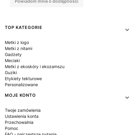
Powiadom mnie o dostępności
Linki w stopce
TOP KATEGORIE
Metki z logo
Metki z nitami
Gadżety
Meciaki
Metki z ekoskóry i ekozamszu
Guziki
Etykiety tekturowe
Personalizowane
MOJE KONTO
Twoje zamówienia
Ustawienia konta
Przechowalnia
Pomoc
FAQ - najczęstsze pytania