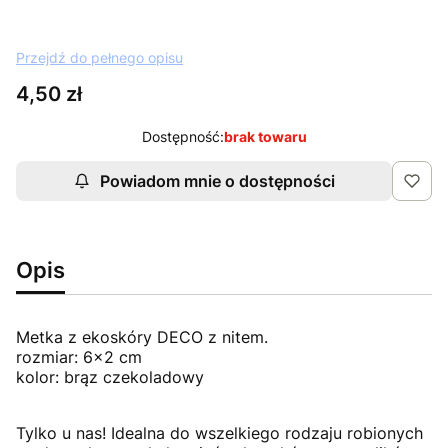
Przejdź do pełnego opisu
Cena
4,50 zł
Dostępność:
brak towaru
Powiadom mnie o dostępności
Opis
Metka z ekoskóry DECO z nitem.
rozmiar: 6x2 cm
kolor: brąz czekoladowy
Tylko u nas! Idealna do wszelkiego rodzaju robionych