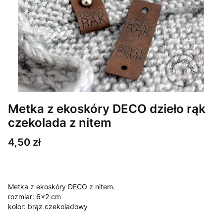
Metka z ekoskóry DECO dzieło rąk
czekolada z nitem
Cena
4,50 zł
Metka z ekoskóry DECO z nitem.
rozmiar: 6x2 cm
kolor: brąz czekoladowy