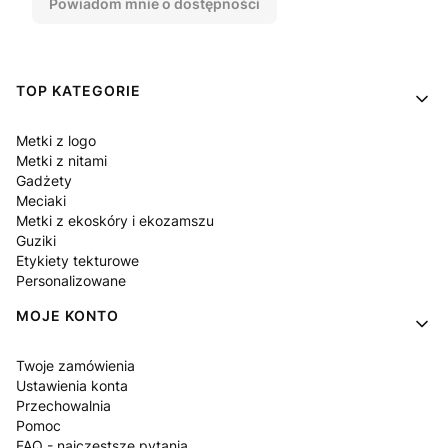
Powiadom mnie o dostępności
Linki w stopce
TOP KATEGORIE
Metki z logo
Metki z nitami
Gadżety
Meciaki
Metki z ekoskóry i ekozamszu
Guziki
Etykiety tekturowe
Personalizowane
MOJE KONTO
Twoje zamówienia
Ustawienia konta
Przechowalnia
Pomoc
FAQ - najczęstsze pytania