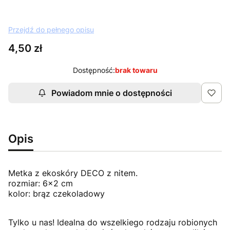
Przejdź do pełnego opisu
Cena
4,50 zł
Dostępność:
brak towaru
Powiadom mnie o dostępności
Opis
Metka z ekoskóry DECO z nitem.
rozmiar: 6x2 cm
kolor: brąz czekoladowy
Tylko u nas! Idealna do wszelkiego rodzaju robionych