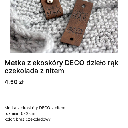
Metka z ekoskóry DECO dzieło rąk
czekolada z nitem
Cena
4,50 zł
Metka z ekoskóry DECO z nitem.
rozmiar: 6x2 cm
kolor: brąz czekoladowy