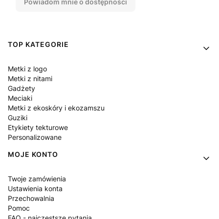
Powiadom mnie o dostępności
Linki w stopce
TOP KATEGORIE
Metki z logo
Metki z nitami
Gadżety
Meciaki
Metki z ekoskóry i ekozamszu
Guziki
Etykiety tekturowe
Personalizowane
MOJE KONTO
Twoje zamówienia
Ustawienia konta
Przechowalnia
Pomoc
FAQ - najczęstsze pytania