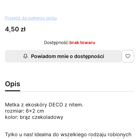
Przejdź do pełnego opisu
Cena
4,50 zł
Dostępność:
brak towaru
Powiadom mnie o dostępności
Opis
Metka z ekoskóry DECO z nitem.
rozmiar: 6x2 cm
kolor: brąz czekoladowy
Tylko u nas! Idealna do wszelkiego rodzaju robionych