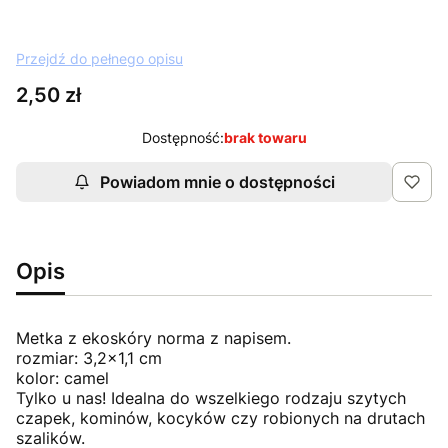
Przejdź do pełnego opisu
Cena
2,50 zł
Dostępność:
brak towaru
Powiadom mnie o dostępności
Opis
Metka z ekoskóry norma z napisem.
rozmiar: 3,2x1,1 cm
kolor: camel
Tylko u nas! Idealna do wszelkiego rodzaju szytych
czapek, kominów, kocyków czy robionych na drutach
szalików.