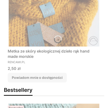
Metka ze skóry ekologicznej dzieło rąk hand
made morskie
PRODUCENT
RENCAMI.PL
Cena
2,50 zł
Powiadom mnie o dostępności
Bestsellery
Bestseller