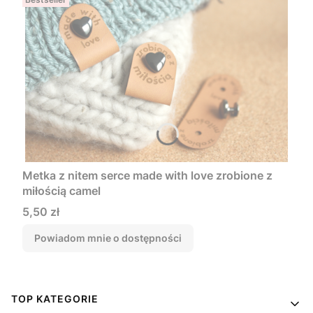
Metka z nitem serce made with love zrobione z
miłością camel
Cena
5,50 zł
Powiadom mnie o dostępności
Linki w stopce
TOP KATEGORIE