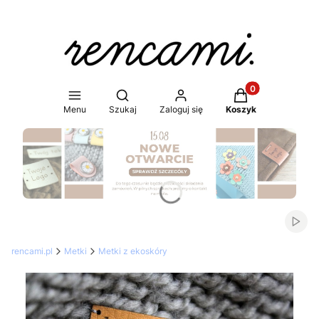
Produkty w koszy
Otwórz wyszukiwarkę
Menu
Szukaj
Zaloguj się
Koszyk
Naciśnij Enter lub spację, aby otworzyć stronę.
Włąc
rencami.pl
Metki
Metki z ekoskóry