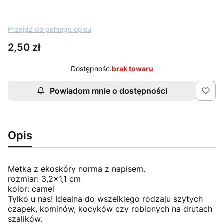
Przejdź do pełnego opisu
Cena
2,50 zł
Dostępność:
brak towaru
Powiadom mnie o dostępności
Opis
Metka z ekoskóry norma z napisem.
rozmiar: 3,2x1,1 cm
kolor: camel
Tylko u nas! Idealna do wszelkiego rodzaju szytych
czapek, kominów, kocyków czy robionych na drutach
szalików.