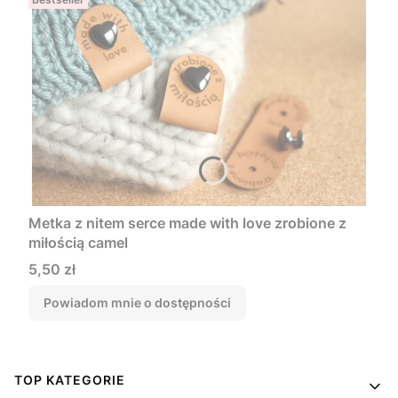
Metka z nitem serce made with love zrobione z
miłością camel
Cena
5,50 zł
Powiadom mnie o dostępności
Linki w stopce
TOP KATEGORIE