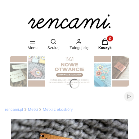
Produkty w koszy
Otwórz wyszukiwarkę
Menu
Szukaj
Zaloguj się
Koszyk
Naciśnij Enter lub spację, aby otworzyć stronę.
Włąc
rencami.pl
Metki
Metki z ekoskóry