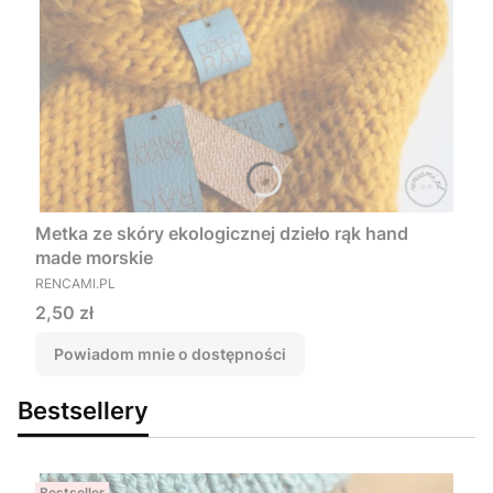
Metka ze skóry ekologicznej dzieło rąk hand
made morskie
PRODUCENT
RENCAMI.PL
Cena
2,50 zł
Powiadom mnie o dostępności
Bestsellery
Bestseller