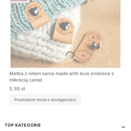
Metka z nitem serce made with love zrobione z
miłością camel
Cena
5,50 zł
Powiadom mnie o dostępności
Linki w stopce
TOP KATEGORIE