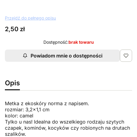
Przejdź do pełnego opisu
Cena
2,50 zł
Dostępność:
brak towaru
Powiadom mnie o dostępności
Opis
Metka z ekoskóry norma z napisem.
rozmiar: 3,2x1,1 cm
kolor: camel
Tylko u nas! Idealna do wszelkiego rodzaju szytych
czapek, kominów, kocyków czy robionych na drutach
szalików.