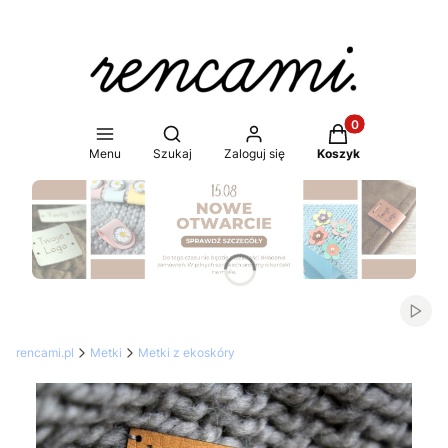
Produkty w koszy
Otwórz wyszukiwarkę
Menu
Szukaj
Zaloguj się
Koszyk
Naciśnij Enter lub spację, aby otworzyć stronę.
Włąc
rencami.pl
Metki
Metki z ekoskóry