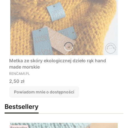
Metka ze skóry ekologicznej dzieło rąk hand
made morskie
PRODUCENT
RENCAMI.PL
Cena
2,50 zł
Powiadom mnie o dostępności
Bestsellery
Bestseller