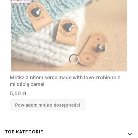
Metka z nitem serce made with love zrobione z
miłością camel
Cena
5,50 zł
Powiadom mnie o dostępności
Linki w stopce
TOP KATEGORIE