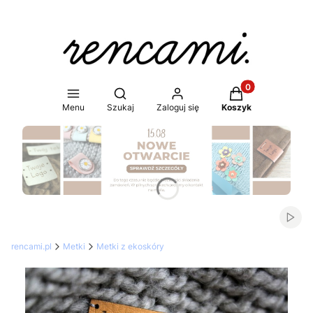
Produkty w koszy
Otwórz wyszukiwarkę
Menu
Szukaj
Zaloguj się
Koszyk
Naciśnij Enter lub spację, aby otworzyć stronę.
Włąc
rencami.pl
Metki
Metki z ekoskóry