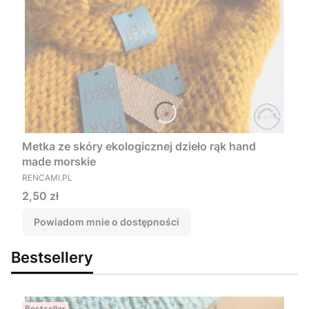
Metka ze skóry ekologicznej dzieło rąk hand
made morskie
PRODUCENT
RENCAMI.PL
Cena
2,50 zł
Powiadom mnie o dostępności
Bestsellery
Bestseller