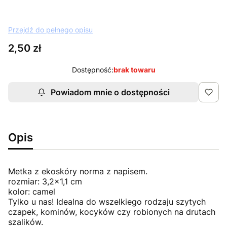
Przejdź do pełnego opisu
Cena
2,50 zł
Dostępność:
brak towaru
Powiadom mnie o dostępności
Opis
Metka z ekoskóry norma z napisem.
rozmiar: 3,2x1,1 cm
kolor: camel
Tylko u nas! Idealna do wszelkiego rodzaju szytych
czapek, kominów, kocyków czy robionych na drutach
szalików.