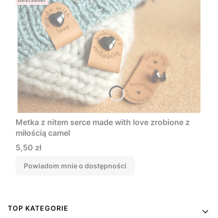
Metka z nitem serce made with love zrobione z
miłością camel
Cena
5,50 zł
Powiadom mnie o dostępności
Linki w stopce
TOP KATEGORIE