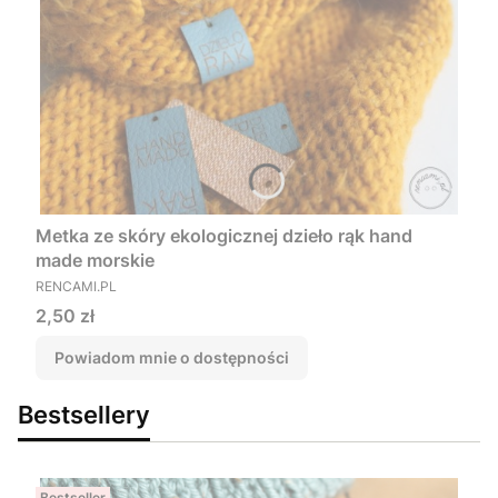
Metka ze skóry ekologicznej dzieło rąk hand
made morskie
PRODUCENT
RENCAMI.PL
Cena
2,50 zł
Powiadom mnie o dostępności
Bestsellery
Bestseller