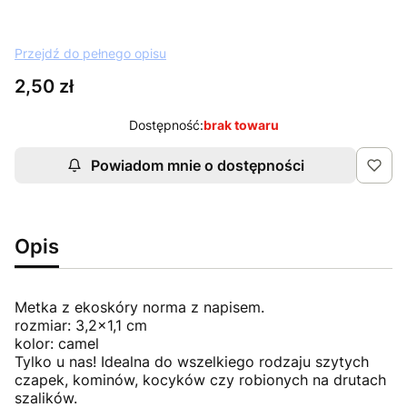
Przejdź do pełnego opisu
Cena
2,50 zł
Dostępność:
brak towaru
Powiadom mnie o dostępności
Opis
Metka z ekoskóry norma z napisem.
rozmiar: 3,2x1,1 cm
kolor: camel
Tylko u nas! Idealna do wszelkiego rodzaju szytych
czapek, kominów, kocyków czy robionych na drutach
szalików.