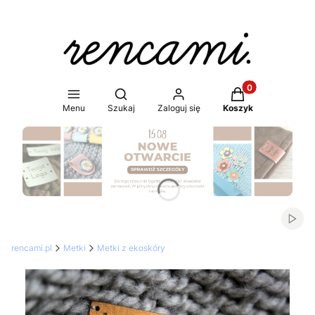
Produkty w koszy
Otwórz wyszukiwarkę
Menu
Szukaj
Zaloguj się
Koszyk
Naciśnij Enter lub spację, aby otworzyć stronę.
Włąc
rencami.pl
Metki
Metki z ekoskóry