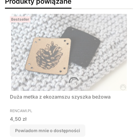
Produkty powiązane
Bestseller
Duża metka z ekozamszu szyszka beżowa
PRODUCENT
RENCAMI.PL
Cena
4,50 zł
Powiadom mnie o dostępności