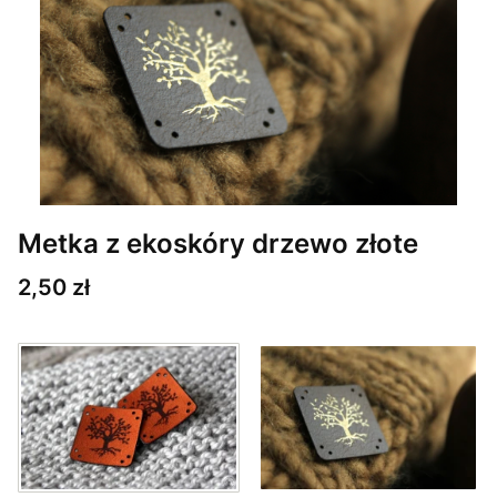
Metka z ekoskóry drzewo złote
Cena
2,50 zł