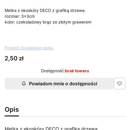
Metka z ekoskóry DECO z grafiką drzewa.
rozmiar: 3x3cm
kolor: czekoladowy brąz ze złotym grawerem
Przejdź do pełnego opisu
Cena
2,50 zł
Dostępność:
brak towaru
Powiadom mnie o dostępności
Opis
Metka z ekoskóry DECO z grafiką drzewa.