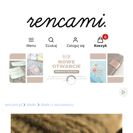
Produkty w koszy
Otwórz wyszukiwarkę
Menu
Szukaj
Zaloguj się
Koszyk
Naciśnij Enter lub spację, aby otworzyć stronę.
Włąc
rencami.pl
Metki
Metki z ekozamszu