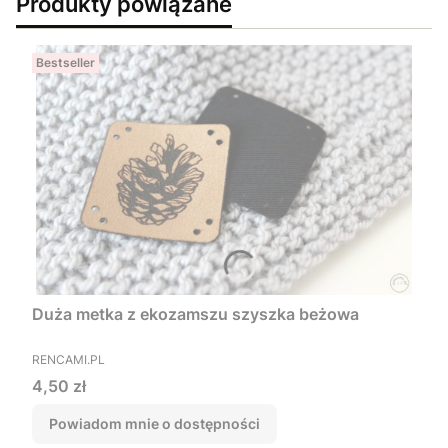
Produkty powiązane
Bestseller
Duża metka z ekozamszu szyszka beżowa
PRODUCENT
RENCAMI.PL
Cena
4,50 zł
Powiadom mnie o dostępności