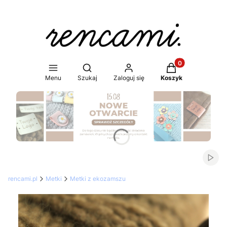
Produkty w koszy
Otwórz wyszukiwarkę
Menu
Szukaj
Zaloguj się
Koszyk
Naciśnij Enter lub spację, aby otworzyć stronę.
Włąc
rencami.pl
Metki
Metki z ekozamszu