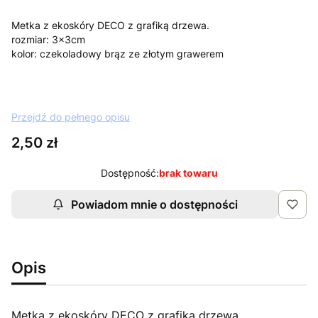
Metka z ekoskóry DECO z grafiką drzewa.
rozmiar: 3x3cm
kolor: czekoladowy brąz ze złotym grawerem
Przejdź do pełnego opisu
Cena
2,50 zł
Dostępność:
brak towaru
Powiadom mnie o dostępności
Opis
Metka z ekoskóry DECO z grafiką drzewa.