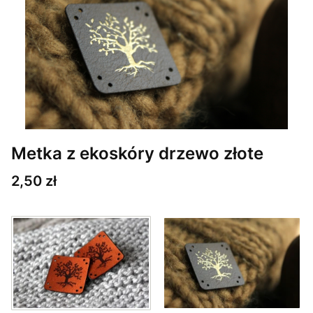
Metka z ekoskóry drzewo złote
Cena
2,50 zł