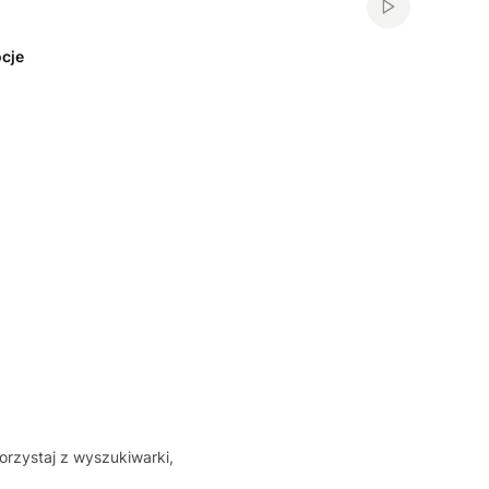
Włącz automa
cje
orzystaj z wyszukiwarki,