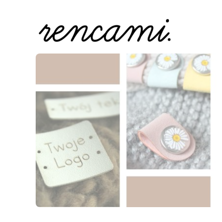
Naciśnij Enter lub spację, aby otworzyć stronę.