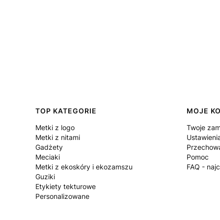
Linki w stopce
TOP KATEGORIE
MOJE K
Metki z logo
Twoje zam
Metki z nitami
Ustawieni
Gadżety
Przechowa
Meciaki
Pomoc
Metki z ekoskóry i ekozamszu
FAQ - naj
Guziki
Etykiety tekturowe
Personalizowane