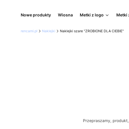
Nowe produkty
Wiosna
Metki z logo
Metki 
rencami.pl
Naklejki
Naklejki szare "ZROBIONE DLA CIEBIE"
Przepraszamy, produkt, 