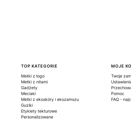
Linki w stopce
TOP KATEGORIE
MOJE K
Metki z logo
Twoje zam
Metki z nitami
Ustawieni
Gadżety
Przechowa
Meciaki
Pomoc
Metki z ekoskóry i ekozamszu
FAQ - naj
Guziki
Etykiety tekturowe
Personalizowane