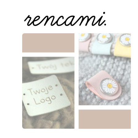
Naciśnij Enter lub spację, aby otworzyć stronę.