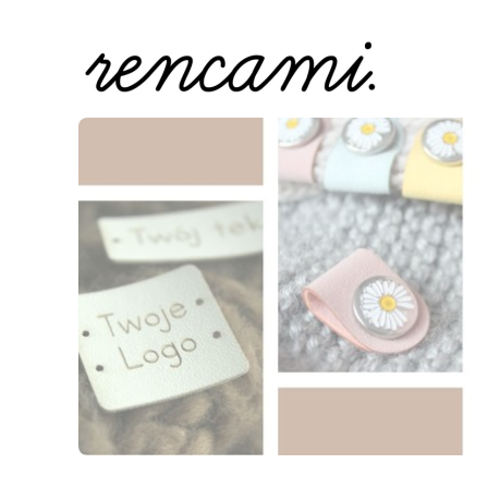
Naciśnij Enter lub spację, aby otworzyć stronę.