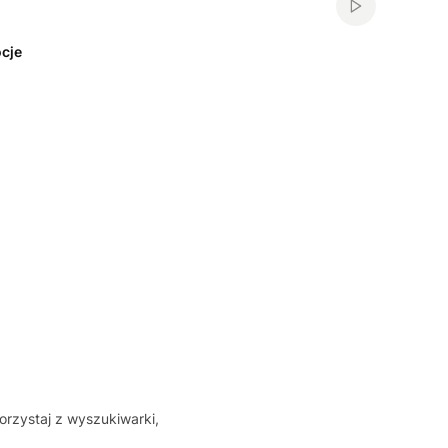
Włącz automa
cje
orzystaj z wyszukiwarki,