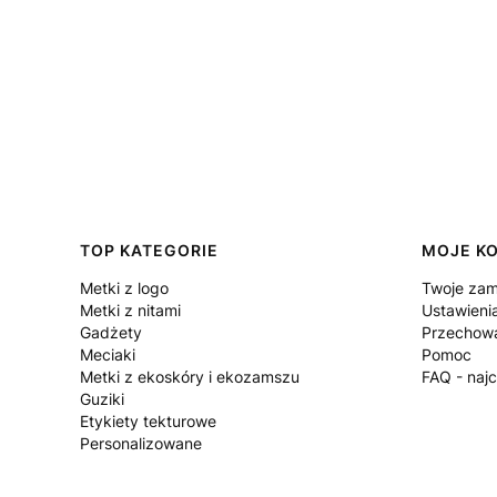
Linki w stopce
TOP KATEGORIE
MOJE K
Metki z logo
Twoje zam
Metki z nitami
Ustawieni
Gadżety
Przechowa
Meciaki
Pomoc
Metki z ekoskóry i ekozamszu
FAQ - naj
Guziki
Etykiety tekturowe
Personalizowane