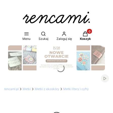
Produkty w koszy
Otwórz wyszukiwarkę
Menu
Szukaj
Zaloguj się
Koszyk
Naciśnij Enter lub spację, aby otworzyć stronę.
Włąc
rencami.pl
Metki
Metki z ekoskóry
Metki litery i cyfry