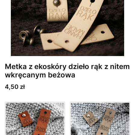
Metka z ekoskóry dzieło rąk z nitem
wkręcanym beżowa
Cena
4,50 zł