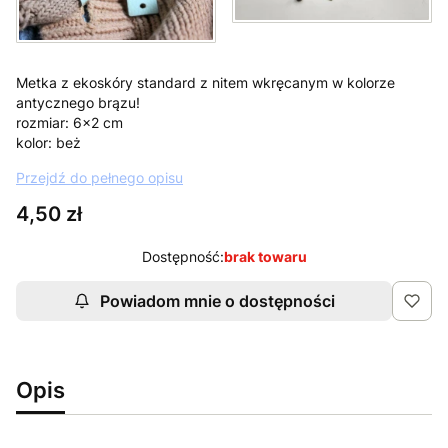
Metka z ekoskóry standard z nitem wkręcanym w kolorze
antycznego brązu!
rozmiar: 6x2 cm
kolor: beż
Przejdź do pełnego opisu
Cena
4,50 zł
Dostępność:
brak towaru
Powiadom mnie o dostępności
Opis