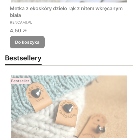
Metka z ekoskóry dzieło rąk z nitem wkręcanym
biała
PRODUCENT
RENCAMI.PL
Cena
4,50 zł
Do koszyka
Bestsellery
Bestseller