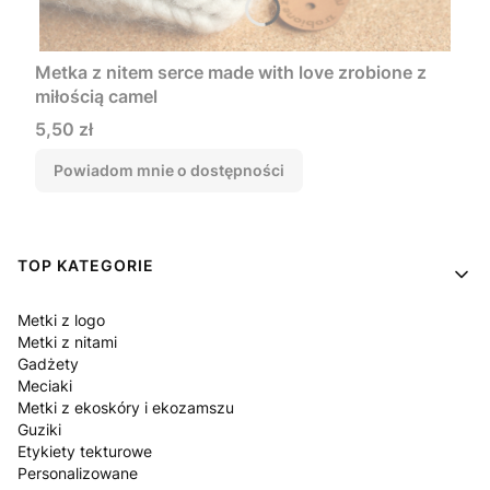
Metka z nitem serce made with love zrobione z
miłością camel
Cena
5,50 zł
Powiadom mnie o dostępności
Linki w stopce
TOP KATEGORIE
Metki z logo
Metki z nitami
Gadżety
Meciaki
Metki z ekoskóry i ekozamszu
Guziki
Etykiety tekturowe
Personalizowane