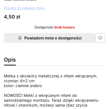
Przejdź do pełnego opisu
Cena
4,50 zł
Dostępność:
brak towaru
Powiadom mnie o dostępności
Opis
Metka z ekoskóry metalicznej z nitem wkręcanym.
rozmiar: 6x2 cm
kolor: ciemne srebro
NOWOŚĆ! Metki z wkręcanym nitem do
samodzielnego montażu. Teraz dzięki wkręcanemu
nitowi i otworkom, możesz sama (bez szycia