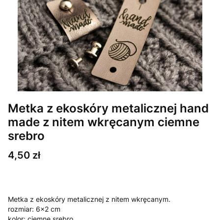
Metka z ekoskóry metalicznej hand
made z nitem wkręcanym ciemne
srebro
Cena
4,50 zł
Metka z ekoskóry metalicznej z nitem wkręcanym.
rozmiar: 6x2 cm
kolor: ciemne srebro