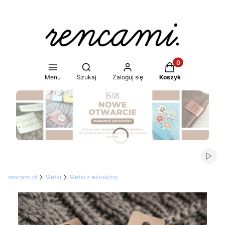
Produkty w koszy
Otwórz wyszukiwarkę
Menu
Szukaj
Zaloguj się
Koszyk
Naciśnij Enter lub spację, aby otworzyć stronę.
Włąc
rencami.pl
Metki
Metki z ekoskóry