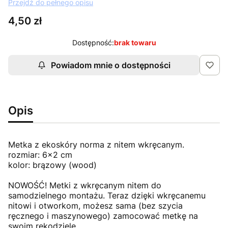
Przejdź do pełnego opisu
Cena
4,50 zł
Dostępność:
brak towaru
Powiadom mnie o dostępności
Opis
Metka z ekoskóry norma z nitem wkręcanym.
rozmiar: 6x2 cm
kolor: brązowy (wood)
NOWOŚĆ! Metki z wkręcanym nitem do
samodzielnego montażu. Teraz dzięki wkręcanemu
nitowi i otworkom, możesz sama (bez szycia
ręcznego i maszynowego) zamocować metkę na
swoim rękodziele.