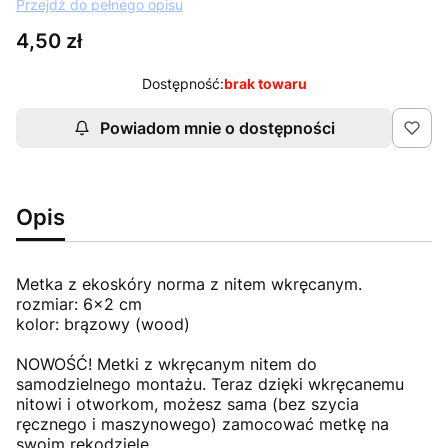
Przejdź do pełnego opisu
Cena
4,50 zł
Dostępność:
brak towaru
Powiadom mnie o dostępności
Opis
Metka z ekoskóry norma z nitem wkręcanym.
rozmiar: 6x2 cm
kolor: brązowy (wood)
NOWOŚĆ! Metki z wkręcanym nitem do
samodzielnego montażu. Teraz dzięki wkręcanemu
nitowi i otworkom, możesz sama (bez szycia
ręcznego i maszynowego) zamocować metkę na
swoim rękodziele.