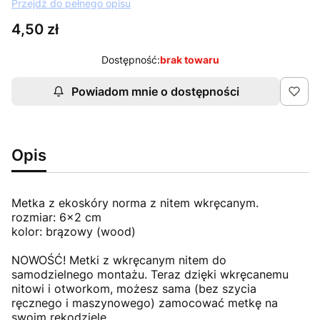
Przejdź do pełnego opisu
Cena
4,50 zł
Dostępność:
brak towaru
Powiadom mnie o dostępności
Opis
Metka z ekoskóry norma z nitem wkręcanym.
rozmiar: 6x2 cm
kolor: brązowy (wood)
NOWOŚĆ! Metki z wkręcanym nitem do
samodzielnego montażu. Teraz dzięki wkręcanemu
nitowi i otworkom, możesz sama (bez szycia
ręcznego i maszynowego) zamocować metkę na
swoim rękodziele.