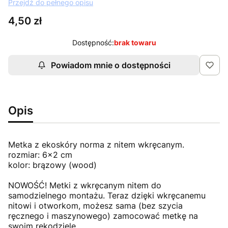
Przejdź do pełnego opisu
Cena
4,50 zł
Dostępność:
brak towaru
Powiadom mnie o dostępności
Opis
Metka z ekoskóry norma z nitem wkręcanym.
rozmiar: 6x2 cm
kolor: brązowy (wood)
NOWOŚĆ! Metki z wkręcanym nitem do
samodzielnego montażu. Teraz dzięki wkręcanemu
nitowi i otworkom, możesz sama (bez szycia
ręcznego i maszynowego) zamocować metkę na
swoim rękodziele.