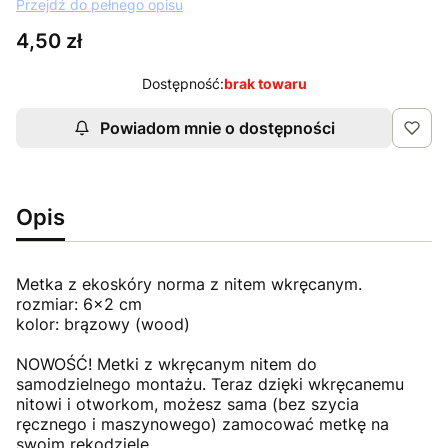
Przejdź do pełnego opisu
Cena
4,50 zł
Dostępność:
brak towaru
Powiadom mnie o dostępności
Opis
Metka z ekoskóry norma z nitem wkręcanym.
rozmiar: 6x2 cm
kolor: brązowy (wood)
NOWOŚĆ! Metki z wkręcanym nitem do
samodzielnego montażu. Teraz dzięki wkręcanemu
nitowi i otworkom, możesz sama (bez szycia
ręcznego i maszynowego) zamocować metkę na
swoim rękodziele.