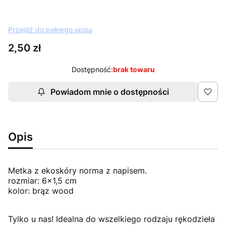
Przejdź do pełnego opisu
Cena
2,50 zł
Dostępność:
brak towaru
Powiadom mnie o dostępności
Opis
Metka z ekoskóry norma z napisem.
rozmiar: 6x1,5 cm
kolor: brąz wood
Tylko u nas! Idealna do wszelkiego rodzaju rękodzieła