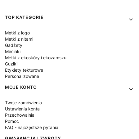
Linki w stopce
TOP KATEGORIE
Metki z logo
Metki z nitami
Gadżety
Meciaki
Metki z ekoskóry i ekozamszu
Guziki
Etykiety tekturowe
Personalizowane
MOJE KONTO
Twoje zamówienia
Ustawienia konta
Przechowalnia
Pomoc
FAQ - najczęstsze pytania
GWARANCJA I ZWROTY