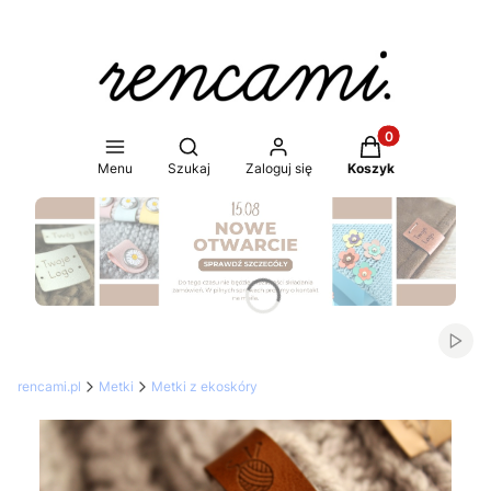
Produkty w koszy
Otwórz wyszukiwarkę
Menu
Szukaj
Zaloguj się
Koszyk
Naciśnij Enter lub spację, aby otworzyć stronę.
Włąc
rencami.pl
Metki
Metki z ekoskóry