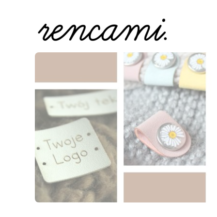
Naciśnij Enter lub spację, aby otworzyć stronę.