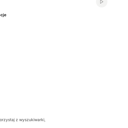
Włącz automa
cje
orzystaj z wyszukiwarki,