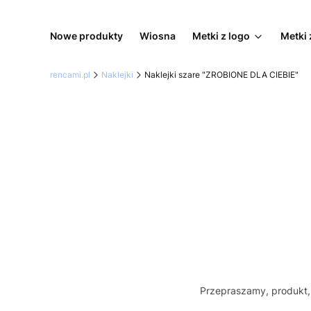
Nowe produkty
Wiosna
Metki z logo
Metki 
rencami.pl
Naklejki
Naklejki szare "ZROBIONE DLA CIEBIE"
Przepraszamy, produkt, 