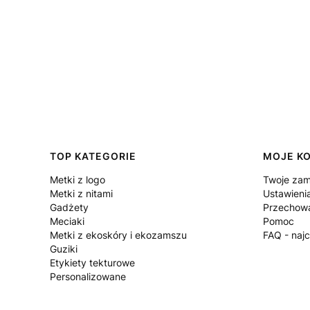
Linki w stopce
TOP KATEGORIE
MOJE K
Metki z logo
Twoje zam
Metki z nitami
Ustawieni
Gadżety
Przechowa
Meciaki
Pomoc
Metki z ekoskóry i ekozamszu
FAQ - naj
Guziki
Etykiety tekturowe
Personalizowane