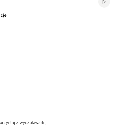
Włącz automa
cje
orzystaj z wyszukiwarki,