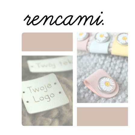
Naciśnij Enter lub spację, aby otworzyć stronę.