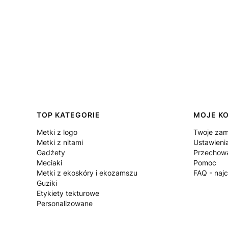
Linki w stopce
TOP KATEGORIE
MOJE K
Metki z logo
Twoje zam
Metki z nitami
Ustawieni
Gadżety
Przechowa
Meciaki
Pomoc
Metki z ekoskóry i ekozamszu
FAQ - naj
Guziki
Etykiety tekturowe
Personalizowane