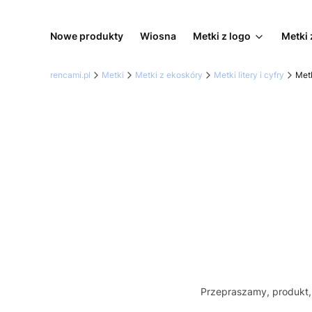
Nowe produkty
Wiosna
Metki z logo
Metki 
rencami.pl
Metki
Metki z ekoskóry
Metki litery i cyfry
Metk
Przepraszamy, produkt, 