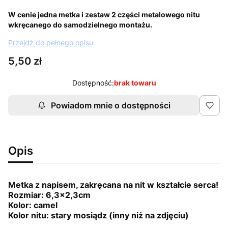
W cenie jedna metka i zestaw 2 części metalowego nitu
wkręcanego do samodzielnego montażu.
Przejdź do pełnego opisu
Cena
5,50 zł
Dostępność:
brak towaru
Powiadom mnie o dostępności
Opis
Metka z napisem, zakręcana na nit w kształcie serca!
Rozmiar: 6,3x2,3cm
Kolor: camel
Kolor nitu: stary mosiądz (inny niż na zdjęciu)