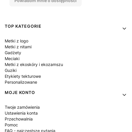
Powiadom mnie o dostępności
Linki w stopce
TOP KATEGORIE
Metki z logo
Metki z nitami
Gadżety
Meciaki
Metki z ekoskóry i ekozamszu
Guziki
Etykiety tekturowe
Personalizowane
MOJE KONTO
Twoje zamówienia
Ustawienia konta
Przechowalnia
Pomoc
FAQ - najczęstsze pytania