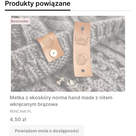
Produkty powiązane
Bestseller
Metka z ekoskóry norma hand made z nitem
wkręcanym brązowa
PRODUCENT
RENCAMI.PL
Cena
4,50 zł
Powiadom mnie o dostępności