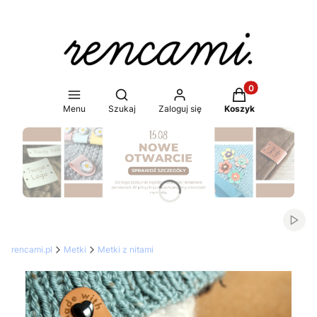
Produkty w koszy
Otwórz wyszukiwarkę
Menu
Szukaj
Zaloguj się
Koszyk
Naciśnij Enter lub spację, aby otworzyć stronę.
Włąc
rencami.pl
Metki
Metki z nitami