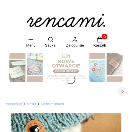
Produkty w koszy
Otwórz wyszukiwarkę
Menu
Szukaj
Zaloguj się
Koszyk
Naciśnij Enter lub spację, aby otworzyć stronę.
Włąc
rencami.pl
Metki
Metki z nitami