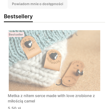
Powiadom mnie o dostępności
Bestsellery
Bestseller
Metka z nitem serce made with love zrobione z
miłością camel
Cena
5,50 zł