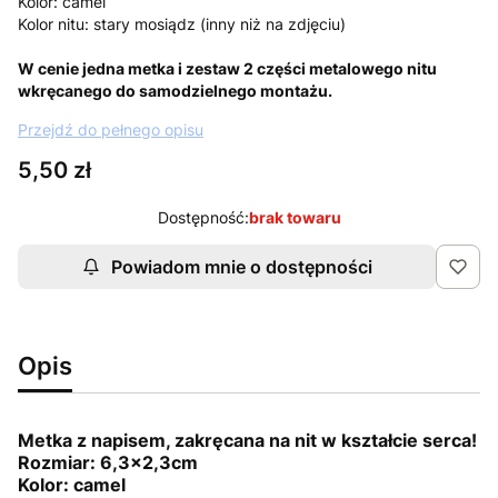
Kolor: camel
Kolor nitu: stary mosiądz (inny niż na zdjęciu)
W cenie jedna metka i zestaw 2 części metalowego nitu
wkręcanego do samodzielnego montażu.
Przejdź do pełnego opisu
Cena
5,50 zł
Dostępność:
brak towaru
Powiadom mnie o dostępności
Opis
Metka z napisem, zakręcana na nit w kształcie serca!
Rozmiar: 6,3x2,3cm
Kolor: camel