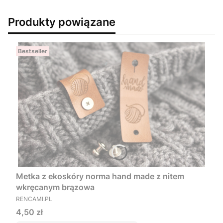
Produkty powiązane
Bestseller
Metka z ekoskóry norma hand made z nitem
wkręcanym brązowa
PRODUCENT
RENCAMI.PL
Cena
4,50 zł