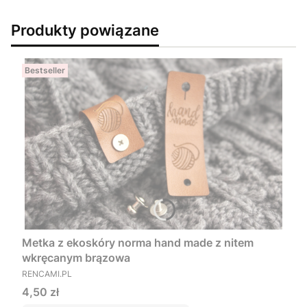
Produkty powiązane
Bestseller
Metka z ekoskóry norma hand made z nitem
wkręcanym brązowa
PRODUCENT
RENCAMI.PL
Cena
4,50 zł