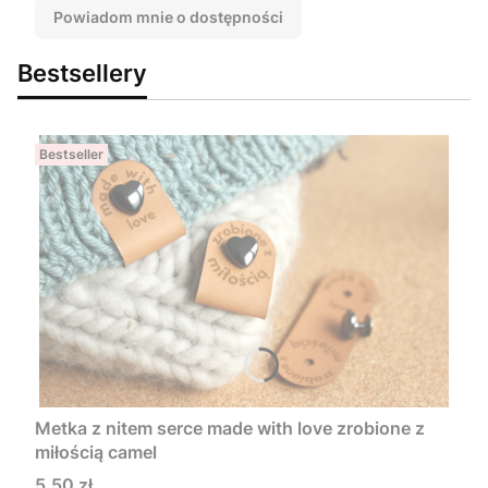
Powiadom mnie o dostępności
Bestsellery
Bestseller
Metka z nitem serce made with love zrobione z
miłością camel
Cena
5,50 zł