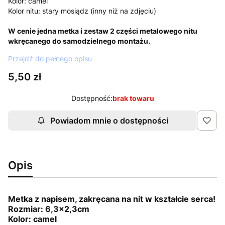
Kolor: camel
Kolor nitu: stary mosiądz (inny niż na zdjęciu)
W cenie jedna metka i zestaw 2 części metalowego nitu
wkręcanego do samodzielnego montażu.
Przejdź do pełnego opisu
Cena
5,50 zł
Dostępność:
brak towaru
Powiadom mnie o dostępności
Opis
Metka z napisem, zakręcana na nit w kształcie serca!
Rozmiar: 6,3x2,3cm
Kolor: camel