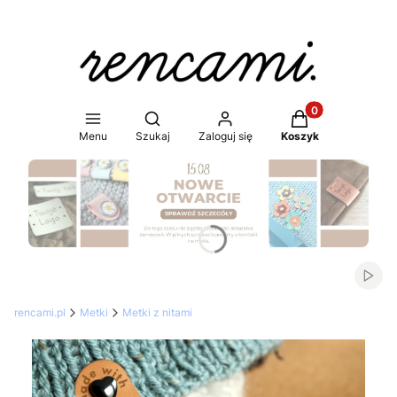
Produkty w koszy
Otwórz wyszukiwarkę
Menu
Szukaj
Zaloguj się
Koszyk
Naciśnij Enter lub spację, aby otworzyć stronę.
Włąc
rencami.pl
Metki
Metki z nitami