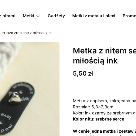
z nitami
Metki
Gadżety
Metki z metalu i plexi
Promo
th love zrobione z miłością ink
Metka z nitem se
miłością ink
Cena
5,50 zł
Metka z napisem, zakręcana na 
Rozmiar: 6,3x2,3cm
Kolor: ink czarny ze srebrnym
Kolor nitu: srebrne serce
W cenie jedna metka i zestaw