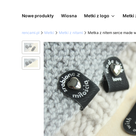
Nowe produkty
Wiosna
Metki z logo
Metki 
rencami.pl
Metki
Metki z nitami
Metka z nitem serce made wi