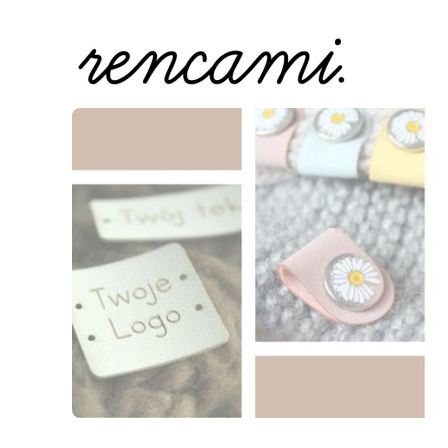
Naciśnij Enter lub spację, aby otworzyć stronę.