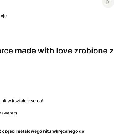
Włącz automa
cje
rce made with love zrobione z
nit w kształcie serca!
 grawerem
 2 części metalowego nitu wkręcanego do