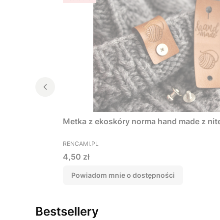
Metka z ekoskóry norma hand made z ni
PRODUCENT
RENCAMI.PL
Cena
4,50 zł
Powiadom mnie o dostępności
Bestsellery