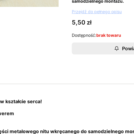
samodzielnego montażu.
Przejdź do pełnego opisu
Cena
5,50 zł
Dostępność:
brak towaru
Powi
w kształcie serca!
awerem
zęści metalowego nitu wkręcanego do samodzielnego mo