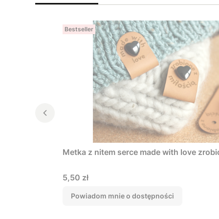
Bestseller
Metka z nitem serce made with love zrobi
Cena
5,50 zł
Powiadom mnie o dostępności