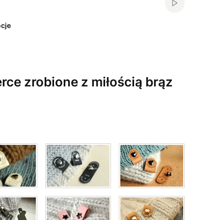
Włącz automa
cje
rce zrobione z miłością brąz