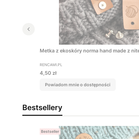
Metka z ekoskóry norma hand made z ni
PRODUCENT
RENCAMI.PL
Cena
4,50 zł
Powiadom mnie o dostępności
Bestsellery
Bestseller