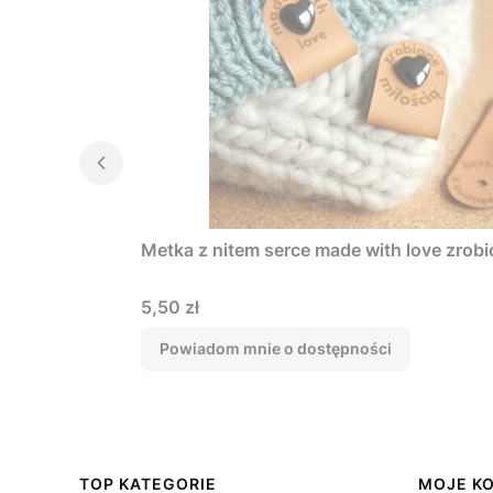
Metka z nitem serce made with love zrobi
Cena
5,50 zł
Powiadom mnie o dostępności
Linki w stopce
TOP KATEGORIE
MOJE K