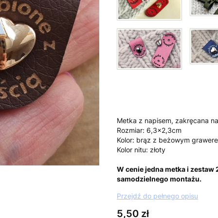
Metka z napisem, zakręcana na 
Rozmiar: 6,3x2,3cm
Kolor: brąz z beżowym grawer
Kolor nitu: złoty
W cenie jedna metka i zestaw
samodzielnego montażu.
Przejdź do pełnego opisu
Cena
5,50 zł