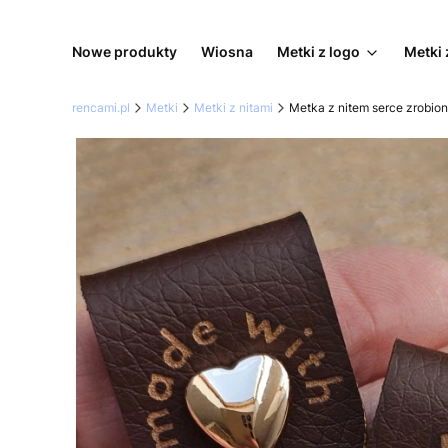
Nowe produkty
Wiosna
Metki z logo
Metki 
rencami.pl
Metki
Metki z nitami
Metka z nitem serce zrobion