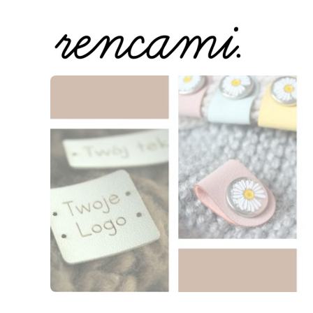
Naciśnij Enter lub spację, aby otworzyć stronę.