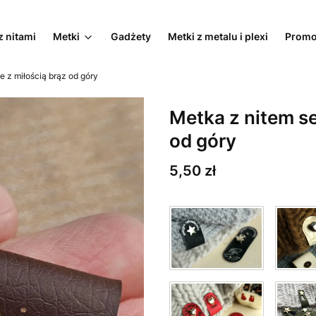
z nitami
Metki
Gadżety
Metki z metalu i plexi
Promo
e z miłością brąz od góry
Metka z nitem se
od góry
Cena
5,50 zł