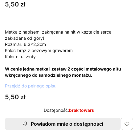
Cena
5,50 zł
Metka z napisem, zakręcana na nit w kształcie serca
zakładana od góry!
Rozmiar: 6,3x2,3cm
Kolor: brąz z beżowym grawerem
Kolor nitu: złoty
W cenie jedna metka i zestaw 2 części metalowego nitu
wkręcanego do samodzielnego montażu.
Przejdź do pełnego opisu
Cena
5,50 zł
Dostępność:
brak towaru
Powiadom mnie o dostępności