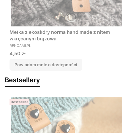
Metka z ekoskóry norma hand made z nitem
wkręcanym brązowa
PRODUCENT
RENCAMI.PL
Cena
4,50 zł
Powiadom mnie o dostępności
Bestsellery
Bestseller