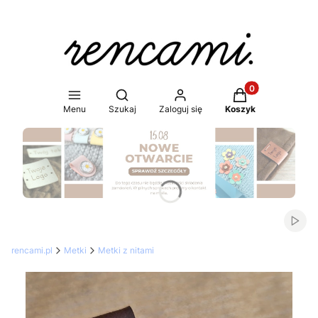
Produkty w koszy
Otwórz wyszukiwarkę
Menu
Szukaj
Zaloguj się
Koszyk
Naciśnij Enter lub spację, aby otworzyć stronę.
Włąc
rencami.pl
Metki
Metki z nitami