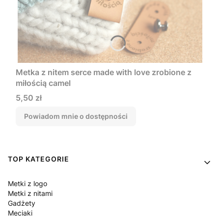
Metka z nitem serce made with love zrobione z
miłością camel
Cena
5,50 zł
Powiadom mnie o dostępności
Linki w stopce
TOP KATEGORIE
Metki z logo
Metki z nitami
Gadżety
Meciaki