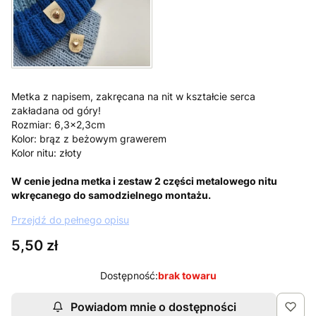
Metka z napisem, zakręcana na nit w kształcie serca
zakładana od góry!
Rozmiar: 6,3x2,3cm
Kolor: brąz z beżowym grawerem
Kolor nitu: złoty
W cenie jedna metka i zestaw 2 części metalowego nitu
wkręcanego do samodzielnego montażu.
Przejdź do pełnego opisu
Cena
5,50 zł
Dostępność:
brak towaru
Powiadom mnie o dostępności