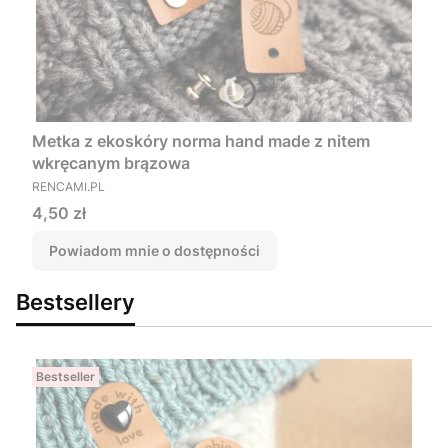
Metka z ekoskóry norma hand made z nitem
wkręcanym brązowa
PRODUCENT
RENCAMI.PL
Cena
4,50 zł
Powiadom mnie o dostępności
Bestsellery
Bestseller