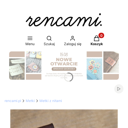
Produkty w koszy
Otwórz wyszukiwarkę
Menu
Szukaj
Zaloguj się
Koszyk
Naciśnij Enter lub spację, aby otworzyć stronę.
Włąc
rencami.pl
Metki
Metki z nitami