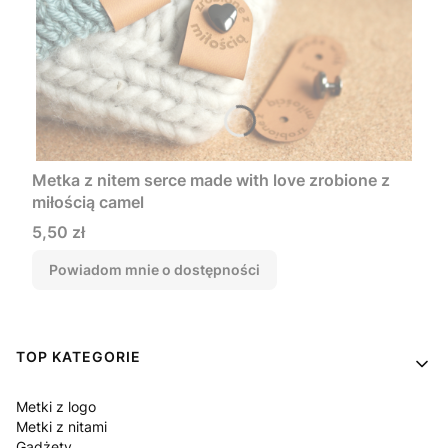
Metka z nitem serce made with love zrobione z
miłością camel
Cena
5,50 zł
Powiadom mnie o dostępności
Linki w stopce
TOP KATEGORIE
Metki z logo
Metki z nitami
Gadżety